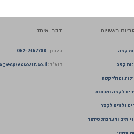
ריות ראשיות
דברו איתנו
ות קפה
טלפון :
052-2467788
ות קפה
דוא"ל:
fo@espressoart.co.il
לות ופולי קפה
רים לקפה ומכונות
ים נלווים לקפה
י מים ומערכות טיהור
 ונקיון