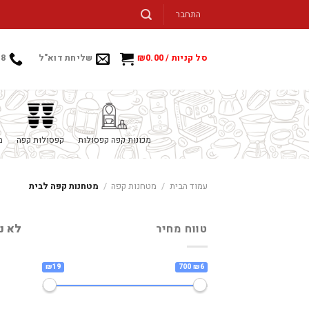
Ski
התחבר
t
conten
סל קניות /
0.00
₪
שליחת דוא"ל
88
מכונות קפה קפסולות
קפסולות קפה
מ
עמוד הבית
/
מטחנות קפה
/
מטחנות קפה לבית
טווח מחיר
לא נ
₪19
₪6 700