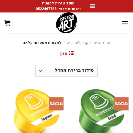
Ski
מוקד שירות לקוחות
והזמנות ארצי:
0522467788
t
conten
עמוד הבית
/
קפסולות קפה
/
למכונות אספרסו קלאב
סנן
מבצע!
מבצע!