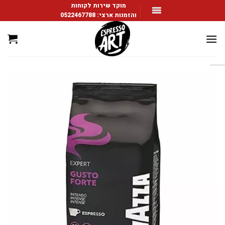
Ski
מוקד שירות לקוחות
והזמנות ארצי:
0522467788
t
conten