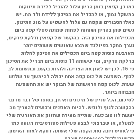
כמו כן, קפאין בזמן הריון עלול להוביל ללידת תינוקות
במשקל נמוך, או להגדיל את הסיכון ללידת ולד מת. יש
כאלו הסבורים שקפה גם עלול להשפיע על מזג התינוק.
נשים שהן בהריון ושותות לפחות שמונה ספלי קפה ביום
מכפילות את הסיכון הזה. בהקשר של קפאין ודלקת פרקים,
נערך מחקר בפינלנד שמצא שאנשים ששותים יותר
מארבעה כוסות קפה ביום מכפילים את הסיכון לחלות
בדלקת פרקים, ומי ששותה 11 כוסות ביום מגדיל את הסיכון
פי 15. לכן יש לאזן את הצריכה ולהיות בקשב ובתשומת לב
לגוף. השפעה של כוס קפה אחת יכולה להימשך עד שלוש
שעות. לכוס קפה הראשונה של הבוקר יש את ההשפעה
הגבוהה ביותר.
לסיכום, הכל עניין של מינונים ואיזון, בסופו של דבר מדובר
בהקשבה לגוף ולנפש. להיות מאוזנים ורגועים להעריך מה
יעשה לנו טוב כעת. שתייה מעירה שתזנק את האנרגיה שלי
למעלה, או שברצוני לבצע פעילות ספורטיבית רגועה כמו
פילאטיס ויוגה ואת הקפה שלי אשתה דווקא לאחר האימון.
תקשיבו לקול הrspresso שבכם.