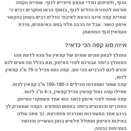
הגוף, ולסיפוק נוגדי חמצון חיוניים לגוף. שתיית הקפה
תורמת להחזרת נוזלים לגוף, בנוסף הראו מחקרים רבים כי
שתיית קפה אינה גורמת לאיבוד נוזלים רבים בשתן בהקשר
אימון כושר. אבל זה הרבה תלוי בסוג האימונים, מידת
הקפאין וגוף המתאמן.
איזה סוג קפה הכי כדאי?
מומלץ לבחון סוגים שונים של קפאין על מנת לדעת מהו
המומלץ ביותר עבורכם לפני האימון, וגם בכלל מה טעים לכם
וגורם לכם להרגיש הכי טוב. קפה נמס מכיל כ-75 מ"ג קפאין
לכוס,
קפה שחור ואספרסו מכילים כ-100-180 מ"ג קפאין לכוס.
אפילו קפה נטול קפאין מכיל קפאין, כ-4 מ"ג לכוס.
קפה שחור לפני אימון כושר הוא אחד משחקני החיזוק
המוכרים והנפוצים ביותר בתחום הספורט. הקפה שמעניק לך
ברגע אחד התעוררות ואנרגיה מתפרצת. כך אתה עולה
באיכות האימון ומחולל פלאים בזמן העשייה והכושר
בעצימות גבוהה.