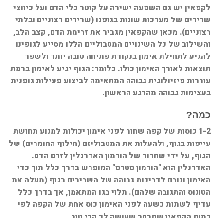
לקפאין יש גם השפעה ישירה על קוטר כלי הדם ועל כיווצי
שרירים של מערכות שונות בגופנו (שרירים רצוניים ובלתי
רצוניים). מכאן שהקפאין מגביר את זרימת הדם, קצב הלב,
והשילוב של כל השינויים המטבוליים הללו מסייע לגופינו
להגיע לתחילת אימון בנקודת פתיחה טובה יותר ולשפר
תוצאות לאורך האימון כולו. כלומר: הגוף יגיע לאימון ברמת
עוררות פיזיולוגית גבוהה המתאימה לביצוע פעילות גופנית
בעצימות גבוהה מהרגע הראשון.
כמה?
1-2 כוסות של קפה שחור לפני אימון יכולות למנוע תחושת
עייפות בגוף, ולהעלות את המטבוליזם (חילוף החומרים) של
הגוף, על ידי שחרור של הורמון האדרנלין לזרם הדם.
האדרנלין הוא "הורמון סטרס" המופרש בדרך כלל תוך כדי
האימון וגורם לדריכות גבוהה של השרירים בגוף (מעלה את
הטונוס והתגובה שלהם). תלוי בגו המתאמן, אך בדרך כלל
עדיף לשתות כשעה לפני האימון כוס אחת של הקפה לפי
כמות הקפאין שתבחר שעושה לך הכי טוב.