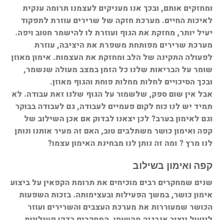
ומחזקים אותם, ובכך אנו מעניקים לעצמנו תרומה ענקית
לאיכות החיים. מערכת חזקה של שרירים עוזרת לתפקוד
יעיל יותר, מחזקת את הגוף ועוזרת לו להישמר חטוב ויפה.
מערכת שרירים מפותחת משפרת את היציבה, עוזרת
לפעולה התקינה של הלב ומחזקת את העצמות. אימון מאוזן
שומר על הבריאות שלנו כל הזמן במצב מעולה שנשמר,
ובכך הסיכויים לחלות מחלות פוחת והגוף מאוזן.
אבל אין שום ספק, שלשמור על הגוף שלנו זאת עבודה. לא
תמיד יש לנו כוח לקום פעמיים לעבודה, גם לעבודה בבוקר
וגם לאימון בערב? לכן יצאנו לבדוק אם אכן השילוב של
קפה ואימון כושר משתלבים טוב, האם זה מעיר אותנו ונותן
לנו מרץ ? ומה זה נותן לנו מבחינת האימון עצמו?
קפה ואימון בשילוב
שנים שמחקרים רבים מוכיחים את תרומת הקפאין על ביצוע
אימון כושר, במשך הפעילות ובעצימותה. בזכות השפעות
הכושר שמעוררות את מערכת העצבים והשרירים ועוזר
לייעול ייצור אנרגיה מהשומן. המחקרים בדקו פעילויות