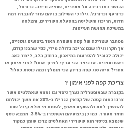
הכושר כמו רכיבה על אופניים, שחייה וריצה. כדורסל,
כדורעף וכדורגל. גילו כי השילוב בניהם עוזר להגברת רמת
חדות, הריכוז והשליטה בהפעלת השרירים, והצלחה
במשיכת תחושת העייפות.
מסתבר שצריכה של קפה משפרת מאוד ביצועים גופניים,
אך חקרו וגילו שגם צריכה גדולה מידי, כפי שהבנו קודם,
יכולה להוביל להפרעות בתיאבון, בדופק הלב, ליצור כאב
ראש ועצבים. אז כיצד הכי עדיף לצרוך אותו? לפני אימון או
אחרי? איזה סוג קפה בדיוק הכי מומלץ וכמה כוסות כאלו?
צריכת קפה לפני אימון ?
בקנברה שבאוסטרליה נערך ניסוי ובו נמצא שאתלטים אשר
צרכו כמות קטנה של קפאין הגדילו ב-30% את משך יכולתם
להמשיך לתת ולהשקיע מאמץ, לעומת מי שלא קיבל שום
חומר מעורר. כמו כן ביצועיהם השתפרו ב-3.5%. ממצא נוסף
שנמצא בניסוי הוא ששרירי האתלטים צרכו שומן כמקור