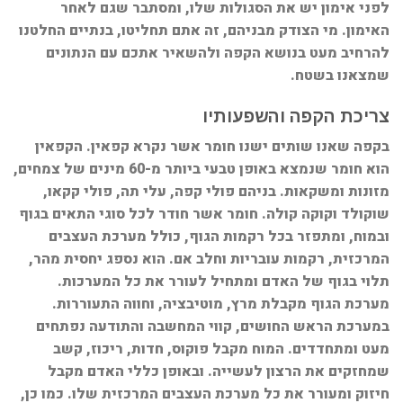
לפני אימון יש את הסגולות שלו, ומסתבר שגם לאחר
האימון. מי הצודק מבניהם, זה אתם תחליטו, בנתיים החלטנו
להרחיב מעט בנושא הקפה ולהשאיר אתכם עם הנתונים
שמצאנו בשטח.
צריכת הקפה והשפעותיו
בקפה שאנו שותים ישנו חומר אשר נקרא קפאין. הקפאין
הוא חומר שנמצא באופן טבעי ביותר מ-60 מינים של צמחים,
מזונות ומשקאות. בניהם פולי קפה, עלי תה, פולי קקאו,
שוקולד וקוקה קולה. חומר אשר חודר לכל סוגי התאים בגוף
ובמוח, ומתפזר בכל רקמות הגוף, כולל מערכת העצבים
המרכזית, רקמות עובריות וחלב אם. הוא נספג יחסית מהר,
תלוי בגוף של האדם ומתחיל לעורר את כל המערכות.
מערכת הגוף מקבלת מרץ, מוטיבציה, וחווה התעוררות.
במערכת הראש החושים, קווי המחשבה והתודעה נפתחים
מעט ומתחדדים. המוח מקבל פוקוס, חדות, ריכוז, קשב
שמחזקים את הרצון לעשייה. ובאופן כללי האדם מקבל
חיזוק ומעורר את כל מערכת העצבים המרכזית שלו. כמו כן,