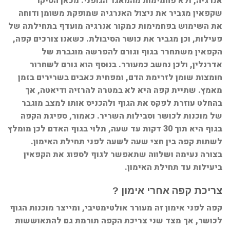
אנרגיה, ולא פחמימות מהמאגר הגופני. מכאן הסיקו
שקפאין מגביר את ניצול האנרגיה שמופקת משומן ודוחה
את השימוש בפחמימות כמקור אנרגיה מועדף בתחילתה של
פעילות, וכן מגביר את כושר הסיבולת. כשאנו צורכים קפה,
הקפאין משתחרר בגוף וגורם להפרשה מוגברת של
אדרנלין, ולכן נחשב כמעורר. בנוסף הוא גורם לשחרור
חומצות שומן לזרימת הדם, ומפחית כאבים בשרירים בזמן
מאמץ. שתיית קפה היא לא במטרה להרזיה ודיאטה, אך
בהחלט עוזרת לפקס את הגוף ולהכניס אותו למצב מוגבר
של מוכנות לכושר וסבילות השריר. כאמור, ספיגת הקפה
בגוף היא תוך 30 דקות עד שעה, תלוי בגוף האדם לכן מומלץ
לשתות קפה בין חצי שעה לשעה לפני תחילת האימון.
בצורה נעימה ושלווה שתאפשר לגוף לספוג את הקפאין
ביעילות עד תחילת האימון.
צריכת קפה אחרי אימון ?
קפה לפני אימון זה מעורר אולטימטיבי, ומייצר מוכנות הגוף
לכושר, אך מצד שני צריכת הקפה תורמת גם להתאוששות