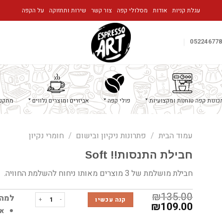
עגלת קניות
אודות
מסלולי קפה
צור קשר
שירות ותחזוקה
על הקפה
05224677
כונות קפה טוחנות ומקצועיות
פולי קפה
אביזרים ומוצרים נלווים
מתקני
עמוד הבית
/
פתרונות ניקיון ובישום
/
חומרי נקיון
חבילת התנסות!! Soft
חבילת מושלמת של 3 מוצרים מאותו ניחוח להשלמת החוויה.
₪
135.00
כמות של חבילת התנסות!! Soft
למה 
קנה עכשיו
₪
109.00
אפשר