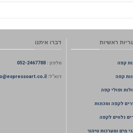
ריות ראשיות
דברו איתנו
ות קפה
טלפון :
052-2467788
ות קפה
דוא"ל:
fo@espressoart.co.il
לות ופולי קפה
רים לקפה ומכונות
ים נלווים לקפה
י מים ומערכות טיהור