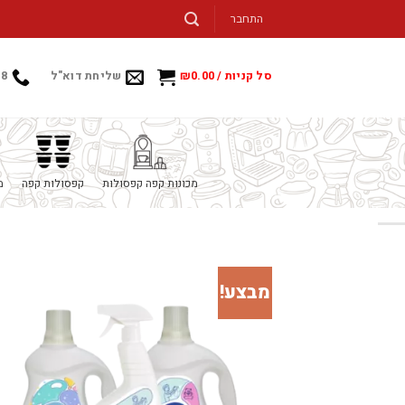
Ski
התחבר
t
conten
סל קניות /
0.00
₪
שליחת דוא"ל
88
מכונות קפה קפסולות
קפסולות קפה
מ
מבצע!