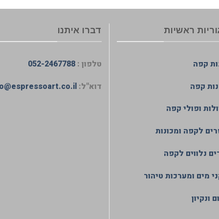
ריות ראשיות
דברו איתנו
ות קפה
טלפון :
052-2467788
ות קפה
דוא"ל:
fo@espressoart.co.il
לות ופולי קפה
רים לקפה ומכונות
ים נלווים לקפה
י מים ומערכות טיהור
 ונקיון