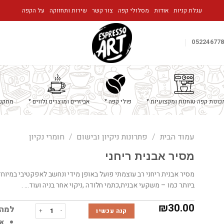
עגלת קניות
אודות
מסלולי קפה
צור קשר
שירות ותחזוקה
על הקפה
05224677
כונות קפה טוחנות ומקצועיות
פולי קפה
אביזרים ומוצרים נלווים
מתקני
עמוד הבית
/
פתרונות ניקיון ובישום
/
חומרי נקיון
מסיר אבנית ריחני
מסיר אבנית ריחני רב עוצמתי פועל באופן מידי ונחשב לאפקטיבי במיו
ביותר כמו – משקעי אבנית,כתמי חלודה ,ניקוי אחר בניה ועוד… .
₪
30.00
כמות של מסיר אבנית ריחני
למה 
קנה עכשיו
אפשר