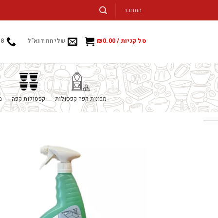
Ski
התחבר
t
conten
סל קניות /
0.00
₪
שליחת דוא"ל
88
מכונות קפה קפסולות
קפסולות קפה
מ