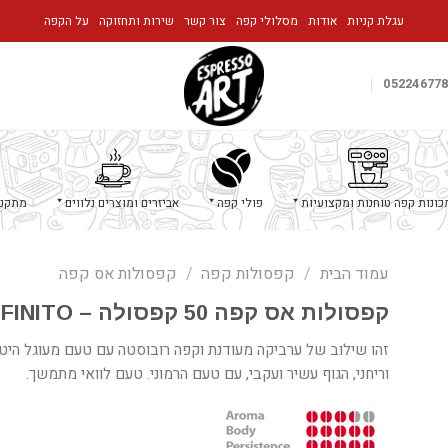
עגלת קניות
אודות
מסלולי קפה
צור קשר
שירות ותחזוקה
על הקפה
05224677
כונות קפה טוחנות ומקצועיות
פולי קפה
אביזרים ומוצרים נלווים
מתקני
עמוד הבית
/
קפסולות קפה
/
קפסולות אס קפה
קפסולות אס קפה 50 קפסולה – INFINITO
זהו שילוב של ערביקה מעודנת וקפה רובוסטה עם טעם מעוגל היטב
וריחני, הגוף עשיר ועקבי, עם טעם הרמוני. טעם לוואי מתמשך.