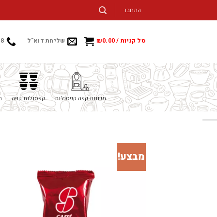
Ski
התחבר
t
conten
סל קניות /
0.00
₪
שליחת דוא"ל
88
מכונות קפה קפסולות
קפסולות קפה
מ
מבצע!