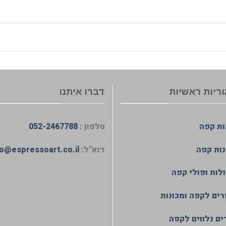
ריות ראשיות
דברו איתנו
ות קפה
טלפון :
052-2467788
ות קפה
דוא"ל:
fo@espressoart.co.il
לות ופולי קפה
רים לקפה ומכונות
ים נלווים לקפה