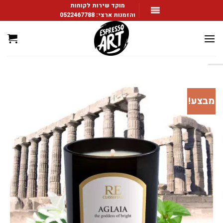
Ski
מוקד שירות לקוחות
והזמנות ארצי:
0522467788
t
conten
מבצע!