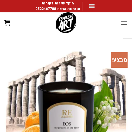
Ski
מוקד שירות לקוחות
והזמנות ארצי:
0522467788
t
conten
מבצע!