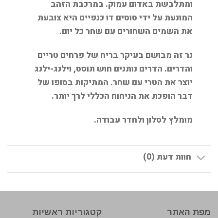
ומתלבשת באדום עמוק. במרכבת הזהב
המונעת על ידי סוסים דו כנפיים היא צובעת
את השמים השחורים עם שחר כל יום.
נר זה מבושם בעיקר בריח של פרחים טריים
והדרים. הדרים נותנים חוש תוסס, וילנג-ילנג
יוצר את הטרי עם שחר. המתיקות בסופו של
דבר הופכת את הניחוח הכללי לרך יותר.
מומלץ לסלון ולחדר עבודה.
חוות דעת (0)
מפת האתר
קטגוריות ראשיות